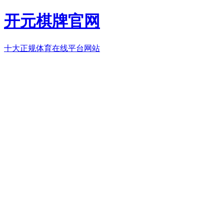
开元棋牌官网
十大正规体育在线平台网站