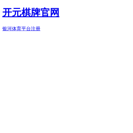
开元棋牌官网
银河体育平台注册