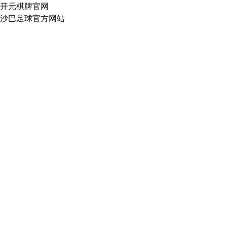
开元棋牌官网
沙巴足球官方网站