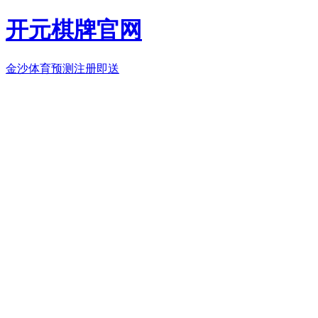
开元棋牌官网
金沙体育预测注册即送