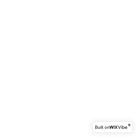
Built on