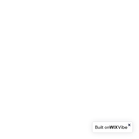
Built on