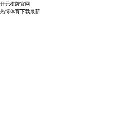
开元棋牌官网
热博体育下载最新