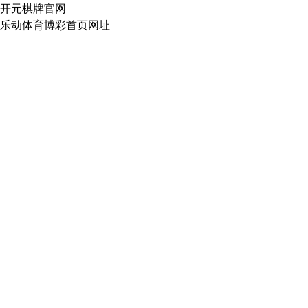
开元棋牌官网
乐动体育博彩首页网址