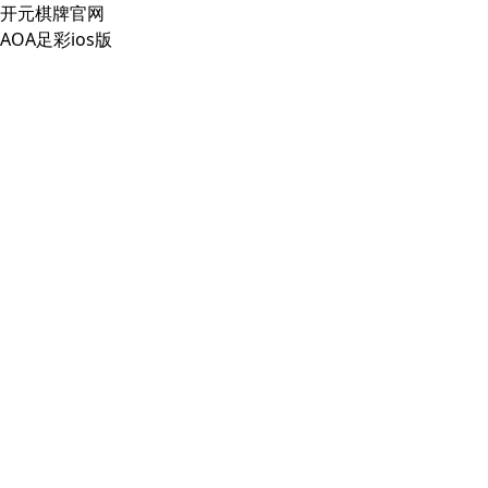
开元棋牌官网
AOA足彩ios版