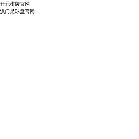
开元棋牌官网
澳门足球盘官网