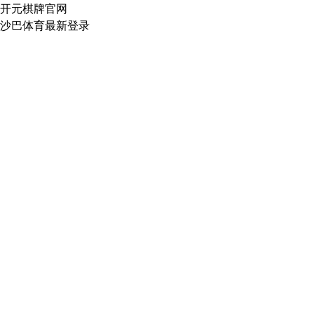
开元棋牌官网
沙巴体育最新登录