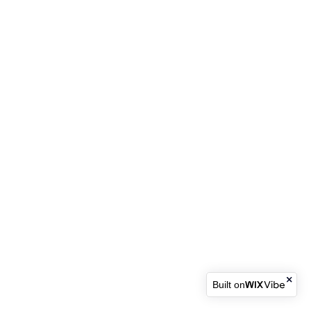
Built on