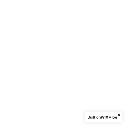
Built on