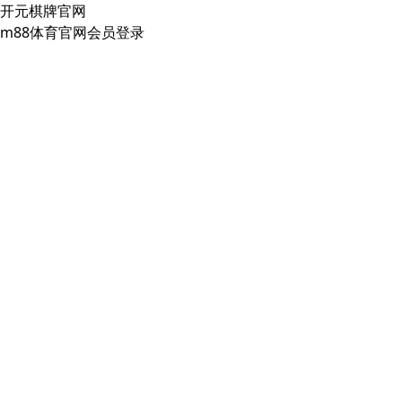
开元棋牌官网
m88体育官网会员登录