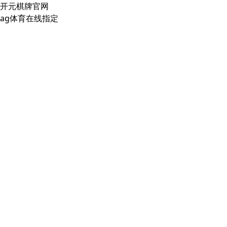
开元棋牌官网
ag体育在线指定