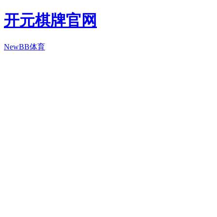
开元棋牌官网
NewBB体育