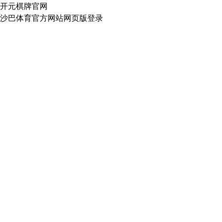
开元棋牌官网
沙巴体育官方网站网页版登录