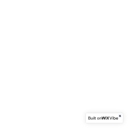
Built on