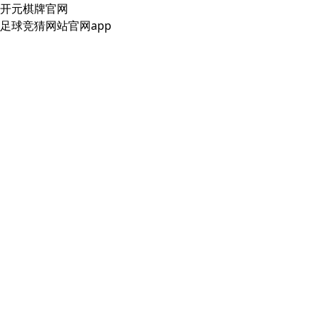
开元棋牌官网
足球竞猜网站官网app