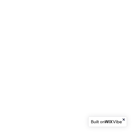
Built on