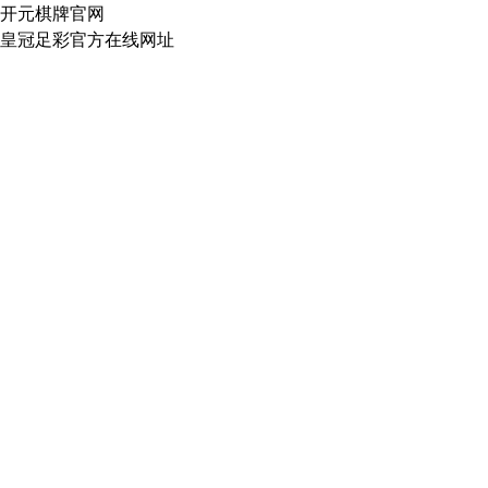
开元棋牌官网
皇冠足彩官方在线网址