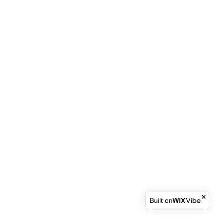
Built on