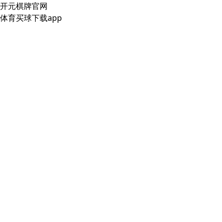
开元棋牌官网
体育买球下载app