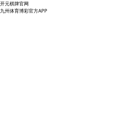
开元棋牌官网
九州体育博彩官方APP