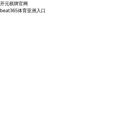
开元棋牌官网
beat365体育亚洲入口