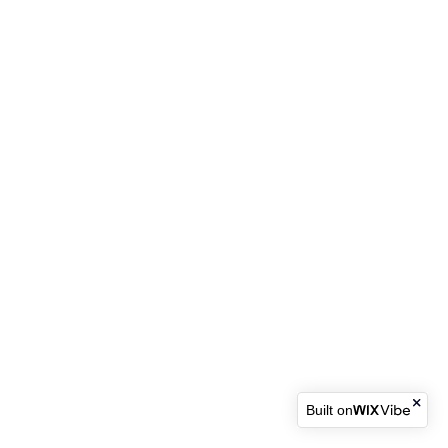
Built on