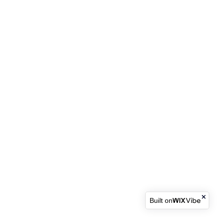
Built on