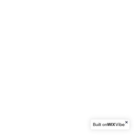
Built on