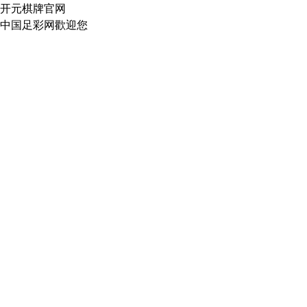
开元棋牌官网
中国足彩网歡迎您