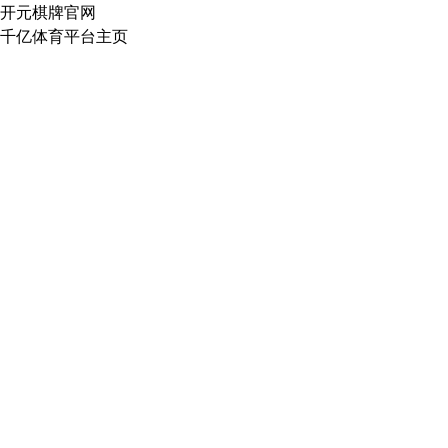
开元棋牌官网
千亿体育平台主页