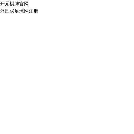
开元棋牌官网
外围买足球网注册