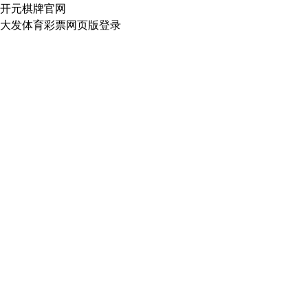
开元棋牌官网
大发体育彩票网页版登录