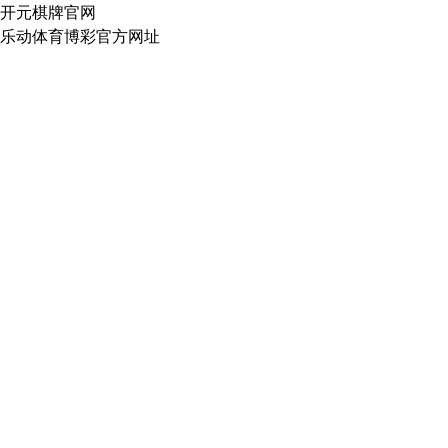
开元棋牌官网
乐动体育博彩官方网址