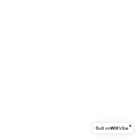
Built on