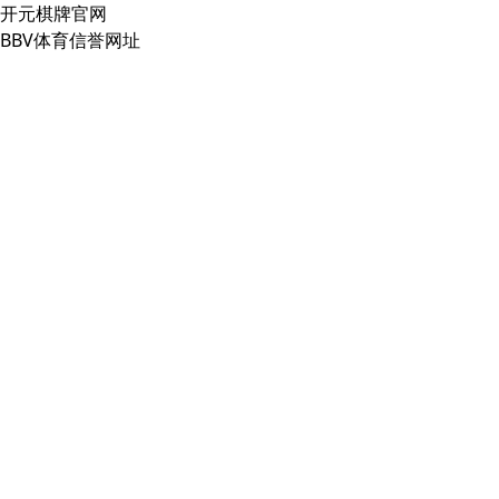
开元棋牌官网
BBV体育信誉网址