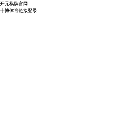
开元棋牌官网
十博体育链接登录