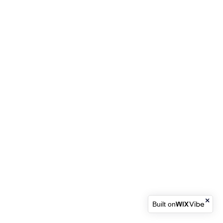
Built on