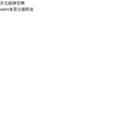
开元棋牌官网
vwin体育注册即送