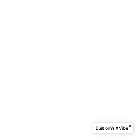
Built on