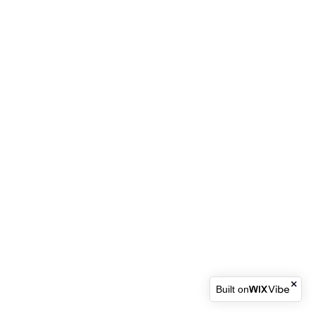
Built on