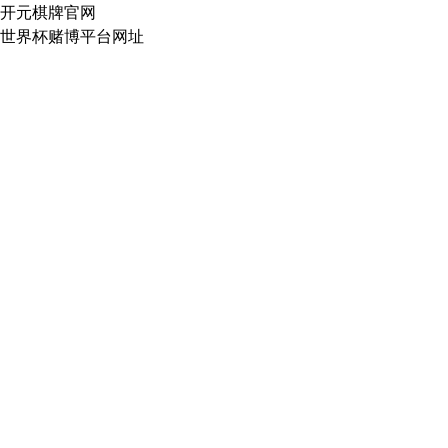
开元棋牌官网
世界杯赌博平台网址