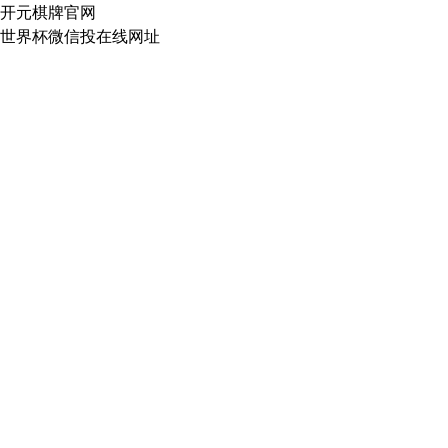
开元棋牌官网
世界杯微信投在线网址