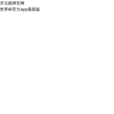
开元棋牌官网
世界杯官方app最新版