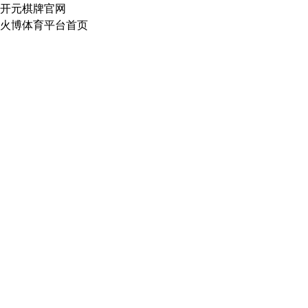
开元棋牌官网
火博体育平台首页