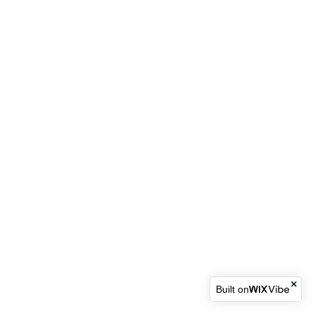
Built on