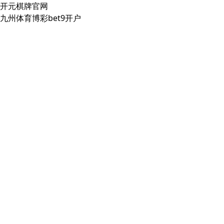
开元棋牌官网
九州体育博彩bet9开户