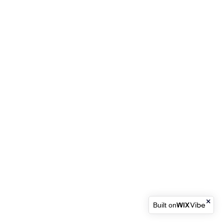
Built on